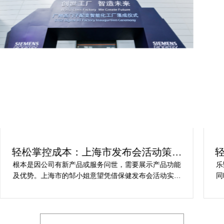
轻松掌控成本：上海市发布会活动策划
方案指南
根本是因公司有新产品或服务问世，需要展示产品功能
乐
及优势。上海市的邹小姐意望凭借保健发布会活动实现
同
提升市场关注度，引发媒体报道，推动新品销售和市场
健
占有率。在策划时间里却遇到这些难题缺乏专业的产品
产
展示和演示技能，以有效突出产品的核心卖点。他急速
地需要活动策划公司设计具有吸引力的发布形式和创意