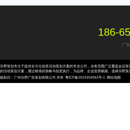
186-6
广东
乐野策划专注于提供全方位创意活动策划方案的专业公司，业务范围广泛覆盖会议策
的活动策划方案，通过精准的策略与创意执行，为品牌、企业造势赋能。选择乐野策
版权归：广州乐野广告策划有限公司 所有
粤ICP备2024354063号-1
网站地图