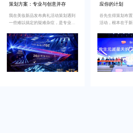
策划方案：专业与创意并存
应你的计划
我在美妆新品发布典礼活动策划遇到
谷先生得策划布置
一些难以搞定的疑难杂症，是专业新
活动，根本在于新
品发布典礼活动策划公司乐野策划援
牌的启动时刻，需
助我完成，而且也是设计构想有创
并营造良好的品牌
意，重点考虑设计安排，整个美妆新
到：增加曝光度，
品发布典礼活动策划完美对应，下次
体，提高知名度，
有需要还会选择乐野策划。
销售。可是鉴于不
资源进行大规模的
业的策划和执行来
造品牌认知，确保
围和媒体曝光。