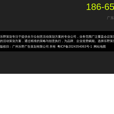
186-6
广东
乐野策划专注于提供全方位创意活动策划方案的专业公司，业务范围广泛覆盖会议策
的活动策划方案，通过精准的策略与创意执行，为品牌、企业造势赋能。选择乐野策
版权归：广州乐野广告策划有限公司 所有
粤ICP备2024354063号-1
网站地图