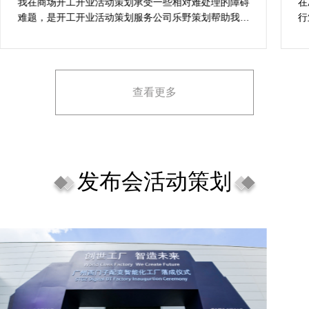
案精选
我在商场开工开业活动策划承受一些相对难处理的障碍
在
难题，是开工开业活动策划服务公司乐野策划帮助我完
行
成，而且设计思想有趣味，着重关注设计细目，整个商
致
场开工开业活动策划堪称完美，下次有计划还会选择乐
野策划。
查看更多
发布会活动策划