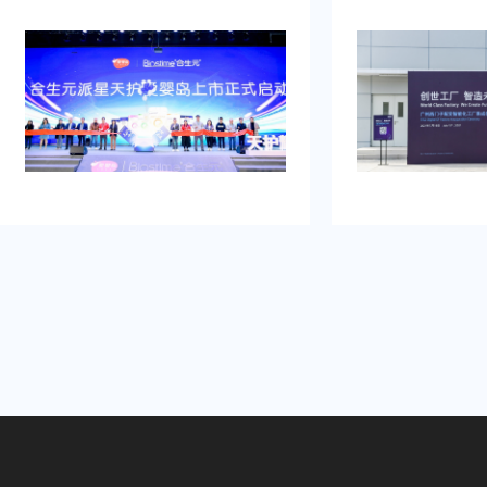
牌的启动时刻，需要吸引初次关注，
例，以及还有须要
并营造良好的品牌形象。再者得做
畅、观众参与符合
到：增加曝光度，吸引目标消费群
有担心策划公司在
体，提高知名度，通过活动推动初期
经验不足，影响流
销售。可是鉴于不具备充足的渠道和
需得慎重决计。
资源进行大规模的市场推广。需要专
业的策划和执行来吸引目标人群，创
造品牌认知，确保活动当天的热烈氛
围和媒体曝光。