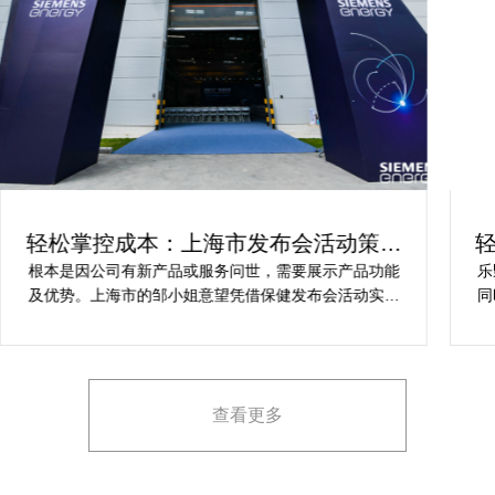
轻松掌控成本：上海市发布会活动策划
方案指南
根本是因公司有新产品或服务问世，需要展示产品功能
乐
及优势。上海市的邹小姐意望凭借保健发布会活动实现
同
提升市场关注度，引发媒体报道，推动新品销售和市场
健
占有率。在策划时间里却遇到这些难题缺乏专业的产品
产
展示和演示技能，以有效突出产品的核心卖点。他急速
地需要活动策划公司设计具有吸引力的发布形式和创意
查看更多
展示方案，以最大化媒体报道和消费者关注。