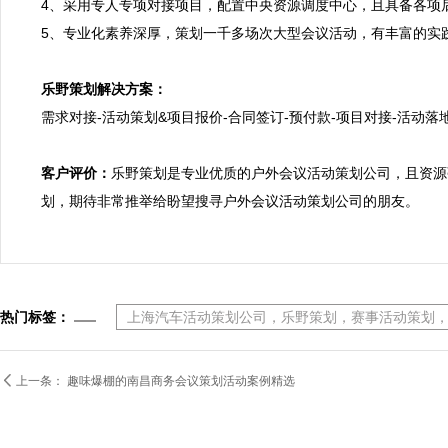
4、采用专人专项对接项目，配置中央资源调度中心，且具备各项
5、专业化素养深厚，策划一千多场次大型会议活动，有丰富的实
乐野策划解决方案：

需求对接-活动策划&项目报价-合同签订-预付款-项目对接-活动落地
客户评价：
乐野策划是专业优质的户外会议活动策划公司，且资源
划，期待非常推举给盼望搜寻户外会议活动策划公司的朋友。
热门标签：
上海汽车活动策划公司，乐野策划，赛事活动策划

上一条：
趣味爆棚的南昌商务会议策划活动案例精选