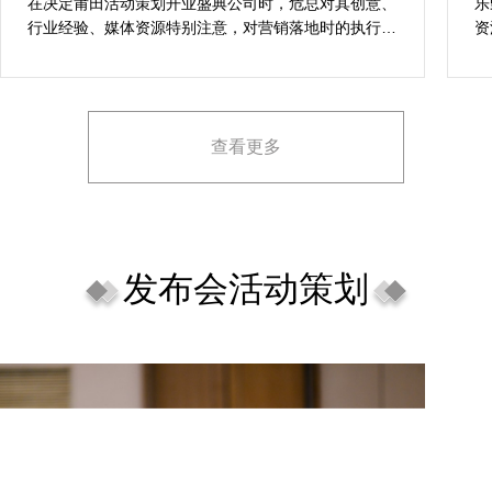
想活动
在决定莆田活动策划开业盛典公司时，危总对其创意、
乐
行业经验、媒体资源特别注意，对营销落地时的执行一
资
致性、媒体反馈有明确要求，也并担心策划公司对品牌
对
理念理解不足，导致宣传方案不匹配。
场
查看更多
发布会活动策划