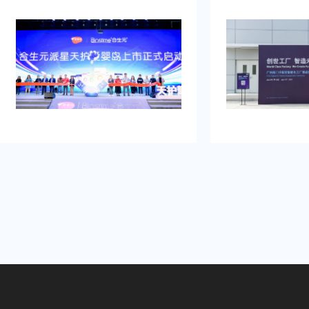
牌的启动时刻，需要吸引初次关注，
例，以及还有须要
并营造良好的品牌形象。再者得做
畅、观众参与符合
到：增加曝光度，吸引目标消费群
有担心策划公司在
体，提高知名度，通过活动推动初期
经验不足，影响流
销售。可是鉴于不具备充足的渠道和
需得慎重决计。
资源进行大规模的市场推广。需要专
业的策划和执行来吸引目标人群，创
造品牌认知，确保活动当天的热烈氛
围和媒体曝光。