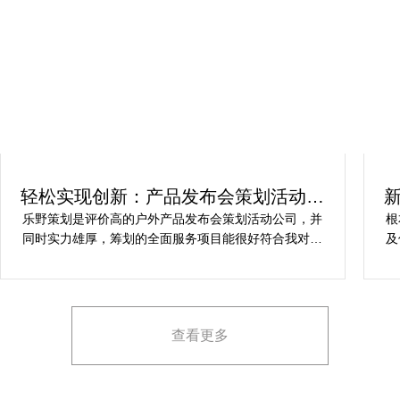
轻松实现创新：产品发布会策划活动方
案解析
乐野策划是评价高的户外产品发布会策划活动公司，并
根
同时实力雄厚，筹划的全面服务项目能很好符合我对保
及
健产品发布会活动策划的要求，让我安稳快乐完成保健
动
产品发布会活动策划，想要愿意推举给期待寻求户外产
和
品发布会策划活动公司的朋友。
的
他
查看更多