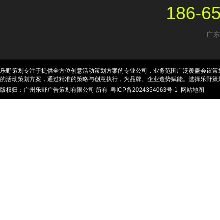
186-6
广东
乐野策划专注于提供全方位创意活动策划方案的专业公司，业务范围广泛覆盖会议策
的活动策划方案，通过精准的策略与创意执行，为品牌、企业造势赋能。选择乐野策
版权归：广州乐野广告策划有限公司 所有
粤ICP备2024354063号-1
网站地图