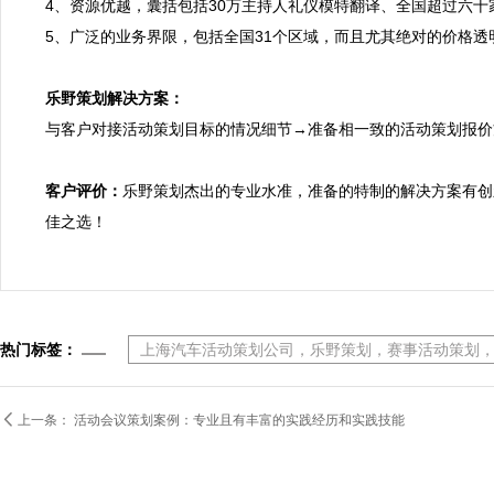
4、资源优越，囊括包括30万主持人礼仪模特翻译、全国超过六
5、广泛的业务界限，包括全国31个区域，而且尤其绝对的价格透
乐野策划解决方案：

与客户对接活动策划目标的情况细节→准备相一致的活动策划报
客户评价：
乐野策划杰出的专业水准，准备的特制的解决方案有创
佳之选！
热门标签：
上海汽车活动策划公司，乐野策划，赛事活动策划

上一条：
活动会议策划案例：专业且有丰富的实践经历和实践技能