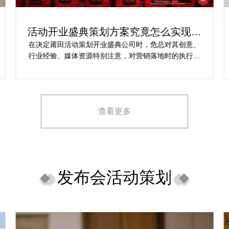
活动开业盛典策划方案究竟怎么实现梦
想活动
在决定莆田活动策划开业盛典公司时，危总对其创意、
行业经验、媒体资源特别注意，对营销落地时的执行一
致性、媒体反馈有明确要求，也并担心策划公司对品牌
理念理解不足，导致宣传方案不匹配。
查看更多
发布会活动策划