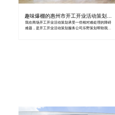
为你
趣味爆棚的惠州市开工开业活动策划方
案精选
划公
我在商场开工开业活动策划承受一些相对难处理的障碍
合我
难题，是开工开业活动策划服务公司乐野策划帮助我完
成商
成，而且设计思想有趣味，着重关注设计细目，整个商
工仪
场开工开业活动策划堪称完美，下次有计划还会选择乐
野策划。