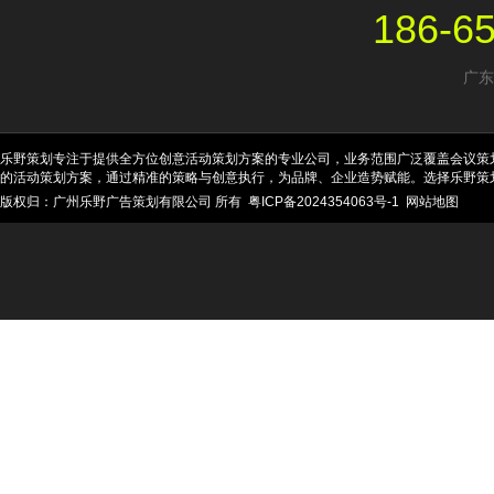
186-6
广东
乐野策划专注于提供全方位创意活动策划方案的专业公司，业务范围广泛覆盖会议策
的活动策划方案，通过精准的策略与创意执行，为品牌、企业造势赋能。选择乐野策
版权归：广州乐野广告策划有限公司 所有
粤ICP备2024354063号-1
网站地图