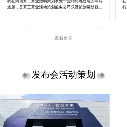
案精选
我在商场开工开业活动策划承受一些相对难处理的障碍
在
难题，是开工开业活动策划服务公司乐野策划帮助我完
行
成，而且设计思想有趣味，着重关注设计细目，整个商
致
场开工开业活动策划堪称完美，下次有计划还会选择乐
野策划。
查看更多
发布会活动策划