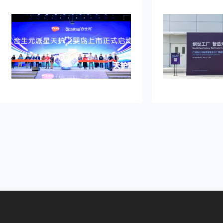
牌的启动时刻，需要吸引初次关注，
例，以及还有须要
并营造良好的品牌形象。再者得做
畅、观众参与符合
到：增加曝光度，吸引目标消费群
有担心策划公司在
体，提高知名度，通过活动推动初期
经验不足，影响流
销售。可是鉴于不具备充足的渠道和
需得慎重决计。
资源进行大规模的市场推广。需要专
业的策划和执行来吸引目标人群，创
造品牌认知，确保活动当天的热烈氛
围和媒体曝光。