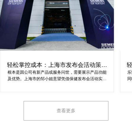
轻松掌控成本：上海市发布会活动策划
方案指南
根本是因公司有新产品或服务问世，需要展示产品功能
乐
及优势。上海市的邹小姐意望凭借保健发布会活动实现
同
提升市场关注度，引发媒体报道，推动新品销售和市场
健
占有率。在策划时间里却遇到这些难题缺乏专业的产品
产
展示和演示技能，以有效突出产品的核心卖点。他急速
地需要活动策划公司设计具有吸引力的发布形式和创意
查看更多
展示方案，以最大化媒体报道和消费者关注。