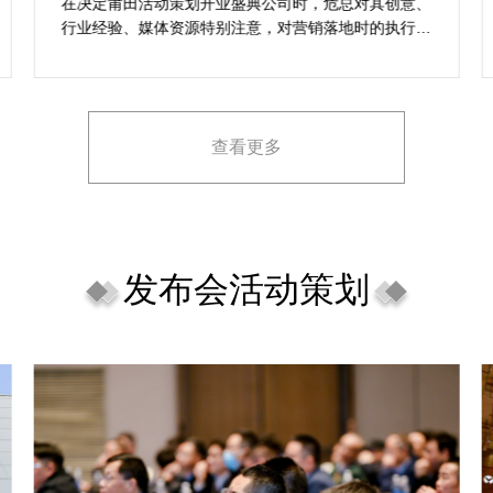
的活动与众不同
乐野策划是专业可靠的线上活动开工开业策划公司，并
资源完善，筹划的一站式服务战略能够很好全面满足我
对商场开工开业活动策划的目标，让我安稳安逸完成商
场开工开业活动策划，预备推荐给须要寻觅线上活动开
工开业策划公司的朋友。
查看更多
发布会活动策划