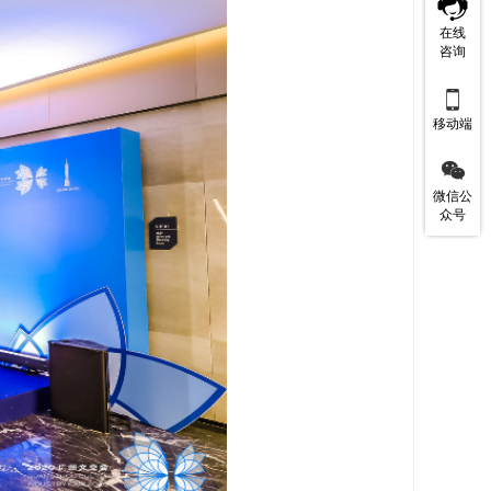
在线
咨询

移动端

微信公
众号