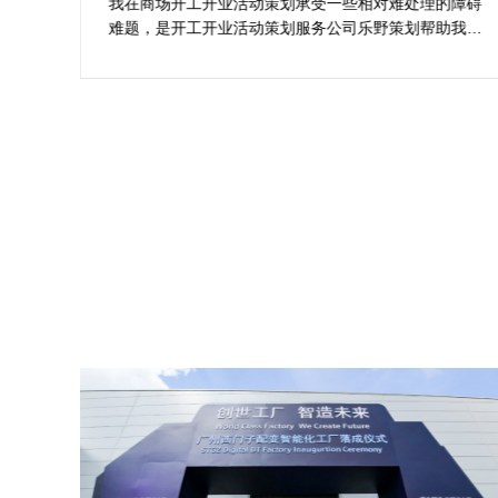
想活动
障碍
在决定莆田活动策划开业盛典公司时，危总对其创意、
我完
行业经验、媒体资源特别注意，对营销落地时的执行一
个商
致性、媒体反馈有明确要求，也并担心策划公司对品牌
择乐
理念理解不足，导致宣传方案不匹配。