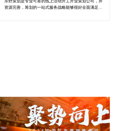
解析
樊总担心策划公司对品牌理念理解不足，导致宣传方案
龙
不匹配。并且再指望项目落地时执行一致性、媒体反馈
为
吻合其规范。在这个基础上遴选开工仪式专业活动策划
关
公司时极度关注创意、行业经验、媒体资源等维度。
到
过
资
吸