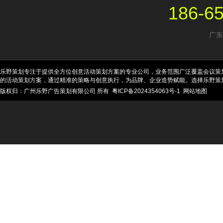
186-6
广东
乐野策划专注于提供全方位创意活动策划方案的专业公司，业务范围广泛覆盖会议策
的活动策划方案，通过精准的策略与创意执行，为品牌、企业造势赋能。选择乐野策
版权归：广州乐野广告策划有限公司 所有
粤ICP备2024354063号-1
网站地图