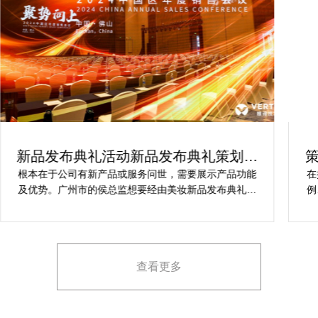
新品发布典礼活动新品发布典礼策划方
案究竟怎么实现梦想活动
根本在于公司有新产品或服务问世，需要展示产品功能
在
及优势。广州市的侯总监想要经由美妆新品发布典礼活
例
动实现提升市场关注度，引发媒体报道，推动新品销售
示
和市场占有率。在策划期间中却遭遇这些问题缺乏专业
的产品展示和演示技能，以有效突出产品的核心卖点。
他火急地需要活动策划公司设计具有吸引力的发布形式
查看更多
和创意展示方案，以最大化媒体报道和消费者关注。