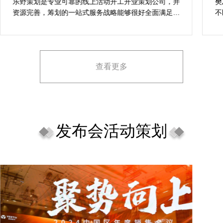
的活动与众不同
乐野策划是专业可靠的线上活动开工开业策划公司，并
樊
资源完善，筹划的一站式服务战略能够很好全面满足我
不
对商场开工开业活动策划的目标，让我安稳安逸完成商
吻
场开工开业活动策划，预备推荐给须要寻觅线上活动开
工开业策划公司的朋友。
查看更多
发布会活动策划