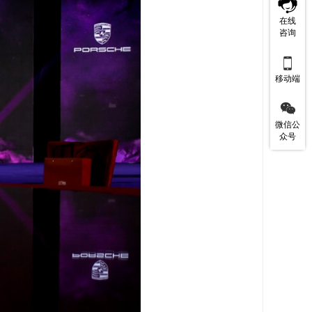
在线
咨询

移动端

微信公
众号