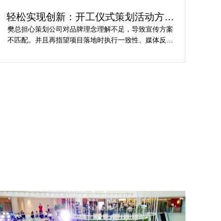
轻松实现创新：开工仪式策划活动方案
轻
解析
樊总担心策划公司对品牌理念理解不足，导致宣传方案
龙
不匹配。并且再指望项目落地时执行一致性、媒体反馈
为
吻合其规范。在这个基础上遴选开工仪式专业活动策划
关
公司时极度关注创意、行业经验、媒体资源等维度。
到
过
资
吸