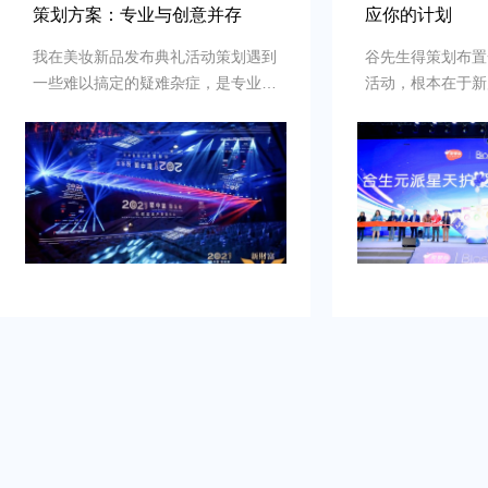
策划方案：专业与创意并存
应你的计划
我在美妆新品发布典礼活动策划遇到
谷先生得策划布置
一些难以搞定的疑难杂症，是专业新
活动，根本在于新
品发布典礼活动策划公司乐野策划援
牌的启动时刻，需
助我完成，而且也是设计构想有创
并营造良好的品牌
意，重点考虑设计安排，整个美妆新
到：增加曝光度，
品发布典礼活动策划完美对应，下次
体，提高知名度，
有需要还会选择乐野策划。
销售。可是鉴于不
资源进行大规模的
业的策划和执行来
造品牌认知，确保
围和媒体曝光。