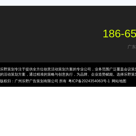
186-6
广东
乐野策划专注于提供全方位创意活动策划方案的专业公司，业务范围广泛覆盖会议策
的活动策划方案，通过精准的策略与创意执行，为品牌、企业造势赋能。选择乐野策
版权归：广州乐野广告策划有限公司 所有
粤ICP备2024354063号-1
网站地图