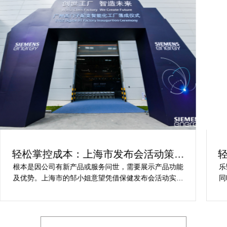
轻松掌控成本：上海市发布会活动策划
方案指南
根本是因公司有新产品或服务问世，需要展示产品功能
乐
及优势。上海市的邹小姐意望凭借保健发布会活动实现
同
提升市场关注度，引发媒体报道，推动新品销售和市场
健
占有率。在策划时间里却遇到这些难题缺乏专业的产品
产
展示和演示技能，以有效突出产品的核心卖点。他急速
地需要活动策划公司设计具有吸引力的发布形式和创意